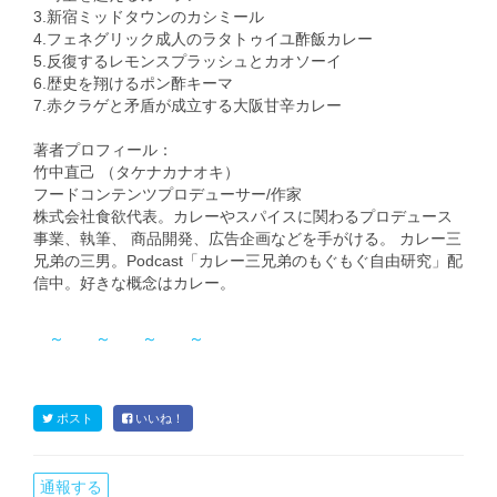
3.新宿ミッドタウンのカシミール
4.フェネグリック成人のラタトゥイユ酢飯カレー
5.反復するレモンスプラッシュとカオソーイ
6.歴史を翔けるポン酢キーマ
7.赤クラゲと矛盾が成立する大阪甘辛カレー
著者プロフィール：
竹中直己 （タケナカナオキ）
フードコンテンツプロデューサー/作家
株式会社食欲代表。カレーやスパイスに関わるプロデュース
事業、執筆、 商品開発、広告企画などを手がける。 カレー三
兄弟の三男。Podcast「カレー三兄弟のもぐもぐ自由研究」配
信中。好きな概念はカレー。
～
～
～
～
ポスト
いいね！
通報する