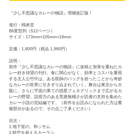
『少し不思議なカレーの物語』増補改訂版！
発行：鴎来堂
B6変型判（512ページ）
サイズ：173mm×105mm×18mm
定価：1,800円（税込 1,980円）
説明：
前作『少し不思議なカレーの物語』に改稿と加筆を重ねたカ
レー好き待望の刊行。食に関心がなく、効率とコスパを重視
する主人公竹中は、ある医師のバッグを拾ったことから奇妙
なカレーの世界に引きずり込まれていく。舞台は東京から大
阪に、さらに宇宙の果ての惑星フェネグリックまで広がるカ
レーの野望。説得力のある荒唐無稽さが読者の支持を集めた
カレー小説の完結編です。（前作をお読みになられた方は重
複部分があるので、その点ご了承ください）
目次：
1.地下室の、和ッサム
2.時空を超えるカーラン